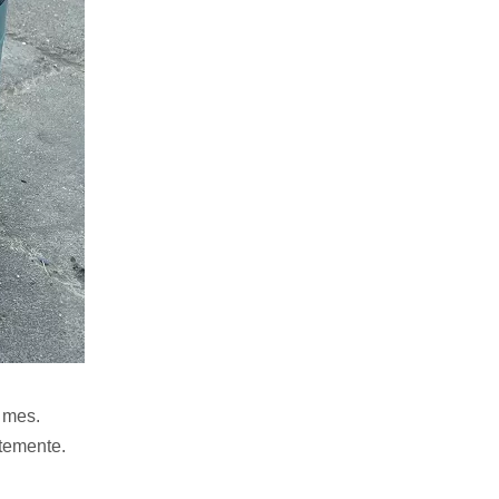
l mes.
rtemente.