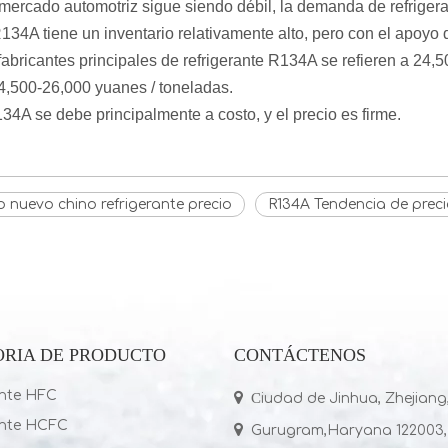
mercado automotriz sigue siendo débil, la demanda de refriger
e R134A tiene un inventario relativamente alto, pero con el apoyo 
s fabricantes principales de refrigerante R134A se refieren a 24,
4,500-26,000 yuanes / toneladas.
R134A se debe principalmente a costo, y el precio es firme.
 nuevo chino refrigerante precio
R134A Tendencia de preci
ORIA DE PRODUCTO
CONTÁCTENOS
ante HFC

C
iudad de Jinhua, Zhejiang
ante HCFC

Gurugram,Haryana 122003,