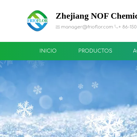
Zhejiang NOF Chemica

manager@frioflor.com
+ 86-15

INICIO
PRODUCTOS
A