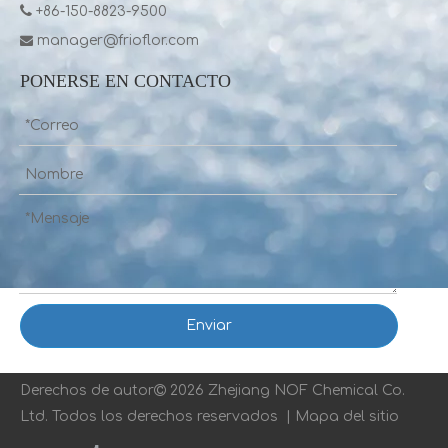

+86-150-8823-9500
manager@frioflor.com

PONERSE EN CONTACTO
Frioflor proporciona todo tipo de gas refrigerante (R22, R32, R134A, R410A ...)
Frioflor es una fábrica china que produce gas refrigerante R23
Enviar
Derechos de autor

2026 Zhejiang NOF Chemical Co.
Ltd. Todos los derechos reservados |
Mapa del sitio