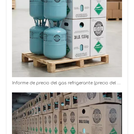
El gas refrigerante R134A se produce en 13,6 kg de cilindros
FRIOFLOR COMPANY MAYOR DE REFRIGILA DEL BANDERAL R410A
Informe de precio del gas refrigerante (precio del gas R22 R134a R125)
Frioflor - Fábrica de gas refrigerante chino desde el año 2004
Frioflor produce y exporta diferentes refrigerantes (R22, R134A, R410A)