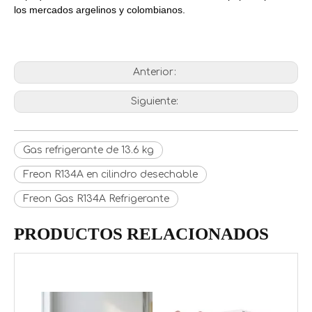
los mercados argelinos y colombianos.
FRIOFLOR Produce y Exporta Gas Refrigerante R438A
¿Dónde encontrar un proveedor de gas refrigerante R410a en China?
Anterior:
Siguiente:
Gas refrigerante de 13.6 kg
Freon R134A en cilindro desechable
Freon Gas R134A Refrigerante
PRODUCTOS RELACIONADOS
Producción de gas refrigerante R410A (cilindro desechable de 11,3 kg)
Producción de gas refrigerante R32, gas de CA de bajo PCA