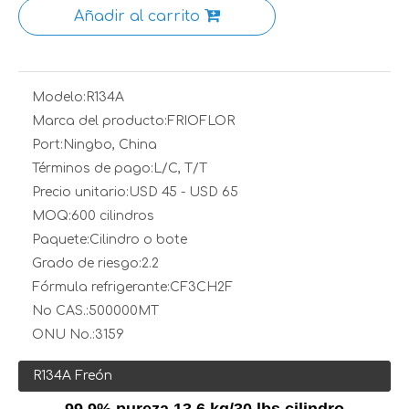
Añadir al carrito
Modelo:
R134A
Marca del producto:
FRIOFLOR
Port:
Ningbo, China
Términos de pago:
L/C, T/T
Precio unitario:
USD 45 - USD 65
MOQ:
600 cilindros
Paquete:
Cilindro o bote
Grado de riesgo:
2.2
Fórmula refrigerante:
CF3CH2F
No CAS.:
500000MT
ONU No.:
3159
R134A Freón