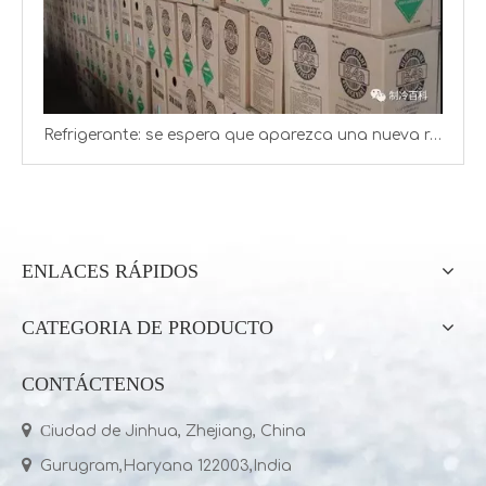
Refrigerante: se espera que aparezca una nueva ronda de aumentos de precios
ENLACES RÁPIDOS
Frioflor, fabricante de gas refrigerante chino (R22, R134A, R410A, R32)
Producimos y exportamos gas refrigerante R32 desde el año 2004
CATEGORIA DE PRODUCTO
CONTÁCTENOS

C
iudad de Jinhua, Zhejiang, China

Gurugram,Haryana 122003,India