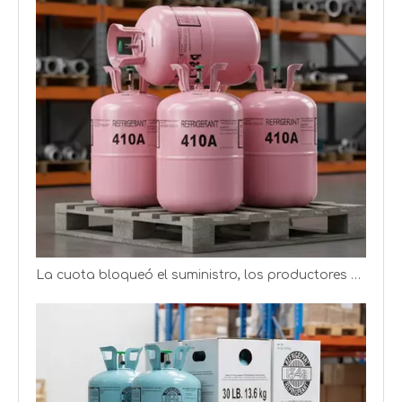
FRIOFLOR produce gas refrigerante R32 en cilindros recargables y desechables
FRIOFLOR produce gas refrigerante R23 en tanques de 9KG, 30KG y 380KG
La cuota bloqueó el suministro, los productores de refrigerantes obtienen mejores ganancias
Frioflor produce y distribuye refrigerante (R22, R134A, R410A, R32)
Suministro de gas refrigerante (R32 y R410A) en diferentes cilindros