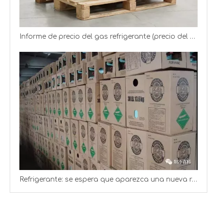
Informe de precio del gas refrigerante (precio del gas R22 R134a R125)
Refrigerante: se espera que aparezca una nueva ronda de aumentos de precios