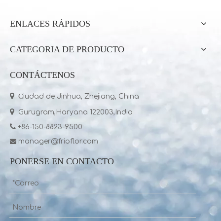
ENLACES RÁPIDOS
CATEGORIA DE PRODUCTO
CONTÁCTENOS

C
iudad de Jinhua, Zhejiang, China

Gurugram,Haryana 122003,India

+86-150-8823-9500
manager@frioflor.com

PONERSE EN CONTACTO