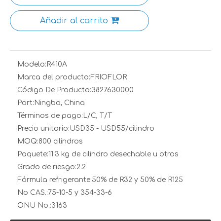
Añadir al carrito
Modelo:
R410A
Marca del producto:
FRIOFLOR
Código De Producto:
3827630000
Port:
Ningbo, China
Términos de pago:
L/C, T/T
Precio unitario:
USD35 - USD55/cilindro
MOQ:
800 cilindros
Paquete:
11.3 kg de cilindro desechable u otros
Grado de riesgo:
2.2
Fórmula refrigerante:
50% de R32 y 50% de R125
No CAS.:
75-10-5 y 354-33-6
ONU No.:
3163