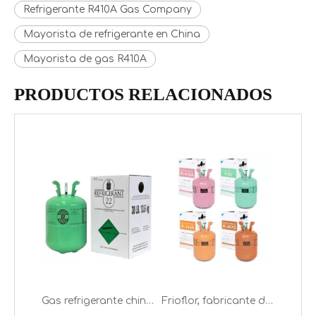
Refrigerante R410A Gas Company
Mayorista de refrigerante en China
Mayorista de gas R410A
PRODUCTOS RELACIONADOS
Detalles del refrigerante R410A gratuito de CFC (propiedades y hoja de datos)
Frioflor exporta diferentes gas refrigerante
Gas refrigerante chino R22 Mayorista (1000 g, 13,6 kg, 22.7 kg, etc.)
Frioflor, fabricante de gas refrigerante chino (R22, R134A, R410A, R32)