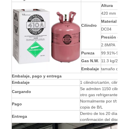
Altura
420 mm
Material
Cilindro
DC04
Presión de tr
2.8MPA
Pureza
99.91%-99.97
Gas N.W.
11.3 kg/25 lb
Embalaje
tamaño de car
Embalaje, pago y entrega
Embalaje
1 cilindro/cartón, cilindr
Se admiten 1150 cilindros
Cargando
otro gas refrigerante
Normalmente por t/t 30% co
Pago
copia de B/L
Dentro de los 20 días poste
Entrega
confirmación del diseño de