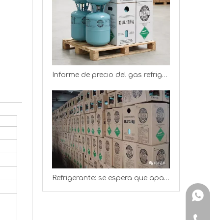
Informe de precio del gas refrigerante (precio del gas R22 R134a R125)
Refrigerante: se espera que aparezca una nueva ronda de aumentos de precios
+ 86-15
+ 86-15