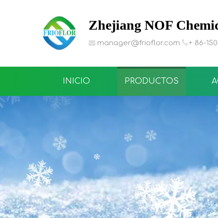
Zhejiang NOF Chemica

manager@frioflor.com
+ 86-15

INICIO
PRODUCTOS
A