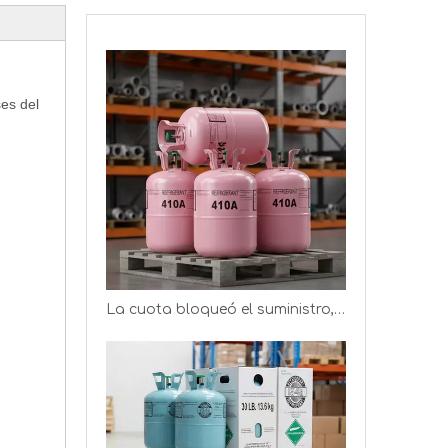
ses del
Fabricante de refrigerante en China (R410A, R32, R134A, R22, R404A, etc.)
La cuota bloqueó el suministro, los productores de refrigerantes obtienen mejores ganancias