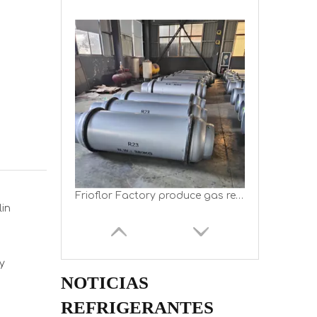
Frioflor Factory produce gas refrigerante R23 en un tanque de 380 kg de tonelada
in
y
NOTICIAS
REFRIGERANTES