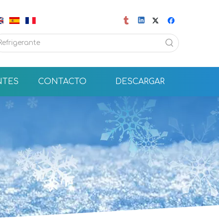
NTES
CONTACTO
DESCARGAR
Frioflor Company produce y exporta refrigerante R410A desde 2004