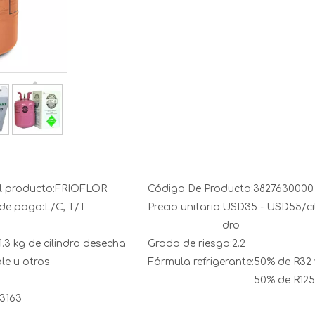
 producto:
FRIOFLOR
Código De Producto:
3827630000
de pago:
L/C, T/T
Precio unitario:
USD35 - USD55/cil
dro
1.3 kg de cilindro desecha
Grado de riesgo:
2.2
le u otros
Fórmula refrigerante:
50% de R32 
50% de R125
3163