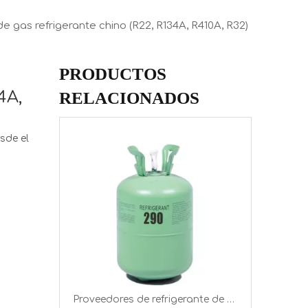
 de gas refrigerante chino (R22, R134A, R410A, R32)
PRODUCTOS
4A,
RELACIONADOS
Cilindro Recargable De 10 Kg R410a Precio Del Gas Refrigerante Para Europa
sde el
Proveedores de refrigerante de propano R290 en cilindro de 5,5 kg