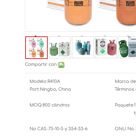
Compartir con:
Modelo:
R410A
Marca del
Port:
Ningbo, China
Términos 
MOQ:
800 cilindros
Paquete:
1
b
No CAS.:
75-10-5 y 354-33-6
ONU No.: