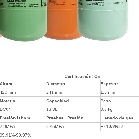
Certificación: CE
Altura
Diámetro
Espesor
420 mm
241 mm
1.5 mm
Material
Capacidad
Peso
DC04
13.3L
3.5 kg
Presión laboral
Pruebas Presión
Llenado de gas
2.8MPA
3.45MPA
R410A/R32
99.91%-99.97%