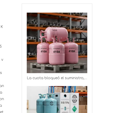
 K
Producción de gas refrigerante R410A (cilindro desechable de 11,3 kg)
25
 v
as
La cuota bloqueó el suministro, los productores de refrigerantes obtienen mejores ganancias
tan
ta
ton
Producción de gas refrigerante R32, gas de CA de bajo PCA
ta
et