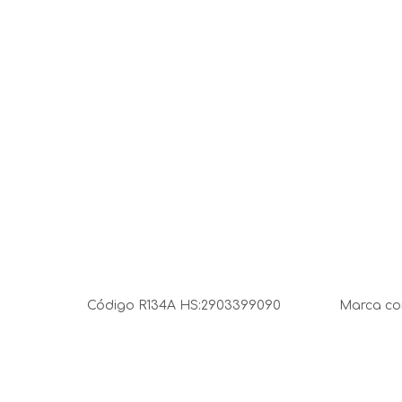
Código R134A HS:
2903399090
Marca com