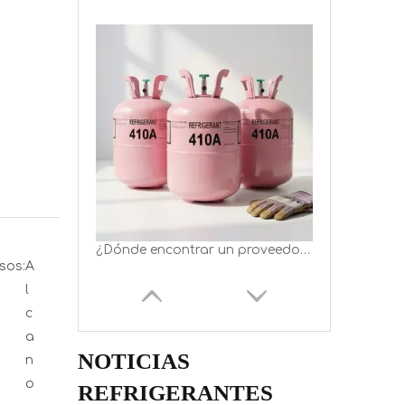
¿Dónde encontrar un proveedor de gas refrigerante R410a en China?
sos:
A
l
c
a
NOTICIAS
n
o
REFRIGERANTES