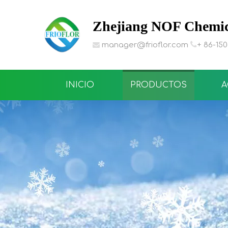
Zhejiang NOF Chemica

manager@frioflor.com
+ 86-15

INICIO
PRODUCTOS
A