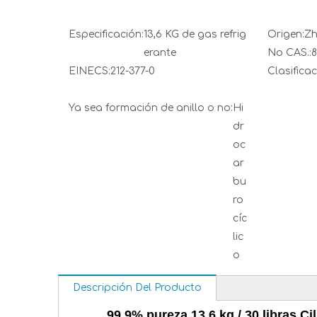
Especificación:
13,6 KG de gas refrig
Origen:
Zh
erante
No CAS.:
8
EINECS:
212-377-0
Clasificac
Ya sea formación de anillo o no:
Hi
dr
oc
ar
bu
ro
cíc
lic
o
Descripción Del Producto
99,9% pureza 13,6 kg / 30 libras C