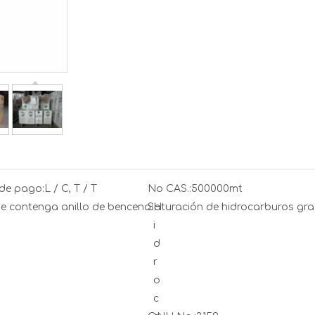
de pago:
L / C, T / T
No CAS.:
500000mt
e contenga anillo de benceno:
Saturación de hidrocarburos gra
H
i
d
r
o
c