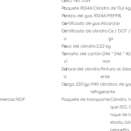
ONU No.:
a
3159
Paquete R134A:
r
Cilindro de 13,6 kg
Pureza del gas R134A:
b
99,99%
Certificado de gas:
u
Alcanzar
Certificado de cilindro:
r
Ce / DOT /
o
gs
Peso del cilindro:
a
2,52 kg
Tamaño del cartón:
li
246 * 246 * 4
cí
mm
Surace del cilindro:
cl
Pintura al óleo
ic
erde
Carga 220′gp:
o
1140 cilindros de g
refrigerante
ercial:
NOF
Paquete de transporte:
Cilindro, 
que ISO, 
nque de 
elada, la
pequeña, 