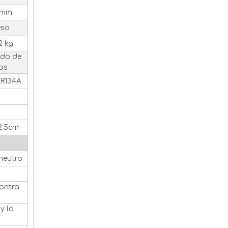
0 mm
eso
2 kg
ado de
as
 R134A
FRIOFLOR produce gas refrigerante R23 en tanques de 9KG, 30KG y 380KG
42.5cm
 neutro
ontra
y la