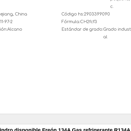
c.
ejiang, China
Código hs:
2903399090
11-97-2
Fórmula:
CH2fcf3
ión:
Alcano
Estándar de grado:
Grado indust
al
ilindro disponible Freón 134A Gas refrigerante R134A