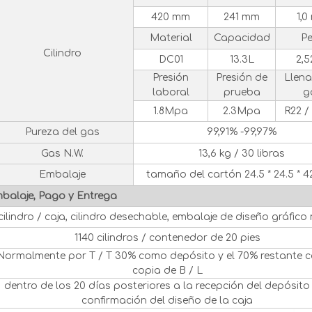
420 mm
241 mm
1,
Material
Capacidad
P
Cilindro
DC01
13.3L
2,5
Presión
Presión de
Llen
laboral
prueba
g
1.8Mpa
2.3Mpa
R22 /
Pureza del gas
99,91% -99,97%
Gas N.W.
13,6 kg / 30 libras
Embalaje
tamaño del cartón 24.5 * 24.5 * 
balaje, Pago y Entrega
 cilindro / caja, cilindro desechable, embalaje de diseño gráfico
1140 cilindros / contenedor de 20 pies
Normalmente por T / T 30% como depósito y el 70% restante c
copia de B / L
dentro de los 20 días posteriores a la recepción del depósito 
confirmación del diseño de la caja