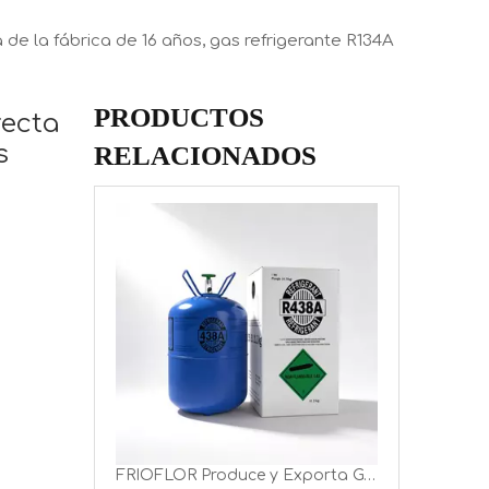
 de la fábrica de 16 años, gas refrigerante R134A
PRODUCTOS
recta
s
RELACIONADOS
FRIOFLOR, fabricante chino de gas R438A
FRIOFLOR Produce y Exporta Gas Refrigerante R438A