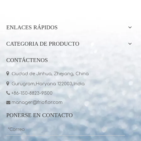
ENLACES RÁPIDOS
CATEGORIA DE PRODUCTO
CONTÁCTENOS

C
iudad de Jinhua, Zhejiang, China

Gurugram,Haryana 122003,India

+86-150-8823-9500
manager@frioflor.com

PONERSE EN CONTACTO