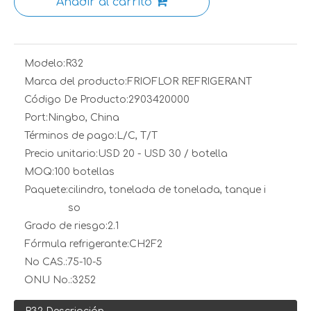
Añadir al carrito
Modelo:
R32
Marca del producto:
FRIOFLOR REFRIGERANT
Código De Producto:
2903420000
Port:
Ningbo, China
Términos de pago:
L/C, T/T
Precio unitario:
USD 20 - USD 30 / botella
MOQ:
100 botellas
Paquete:
cilindro, tonelada de tonelada, tanque i
so
Grado de riesgo:
2.1
Fórmula refrigerante:
CH2F2
No CAS.:
75-10-5
ONU No.:
3252