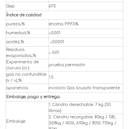
Gwp
675
Índice de calidad
pureza,%
encima 99.93%
humedad,%
≤0.001
acidez,%
≤0.0001
Residuos
≤ 0.01
evaporados,%
Experimento de
prueba permisión
cloruro (cl-)
gas no confundible
1.5
(v / v),%
apariencia
incoloro Gas licuado transparente
Embalaje, pago y entrega.
1. Cilindro desechable: 7 kg (30
libras)
2. Cilindro recargable: 80kg / 118l,
Embalaje
308kg / 400l, 610kg / 800l 710kg /