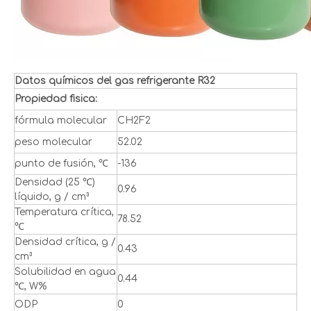
Datos químicos del gas refrigerante R32
Propiedad fisica:
fórmula molecular
CH2F2
peso molecular
52.02
punto de fusión, ℃
-136
Densidad (25 ℃)
0.96
líquido, g / cm³
Temperatura crítica,
78.52
℃
Densidad crítica, g /
0.43
cm³
Solubilidad en agua
0.44
℃, W%
ODP
0