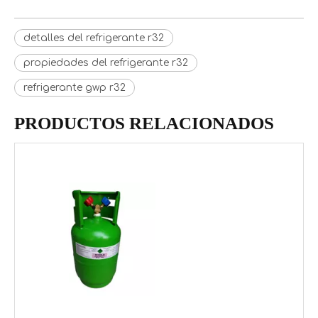
detalles del refrigerante r32
propiedades del refrigerante r32
refrigerante gwp r32
PRODUCTOS RELACIONADOS
Tanque ISO Tanque de tonelada R290 Gas refrigerante propano
Refrigerante de gas propano R290 de cilindro de alta pureza 5.5kg / 13.4L