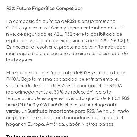
R32: Futuro Frigorífico Competidor
La composición química de
R32
Es difluorometano
CH2F2, que es muy tóxico y ligeramente inflamable. El
nivel de seguridad es A2L. R32 tiene la posibilidad de
explosión, y su límite de explosión es de 14.4% ~ 29.3% [3].
Es necesario resolver el problema de la inflamabilidad
más baja en las aplicaciones de aire acondicionado de
los hogares.
El rendimiento de enfriamiento de
R32
Es similar a la de
R410A. Bajo la misma capacidad de enfriamiento, el
volumen de llenado de R32 es menor que el de R410A
(aproximadamente el 30% de reducción), pero la
temperatura de escape es más alta que la de R410A.
R32
tiene ODP = 0 y GWP = 675
, el cual es un
refrigerante
verde
y un
Sustituto importante para R22
. Se ha utilizado
ampliamente en los acondicionadores de aire para el
hogar en Europa, América, Japón y otros países.