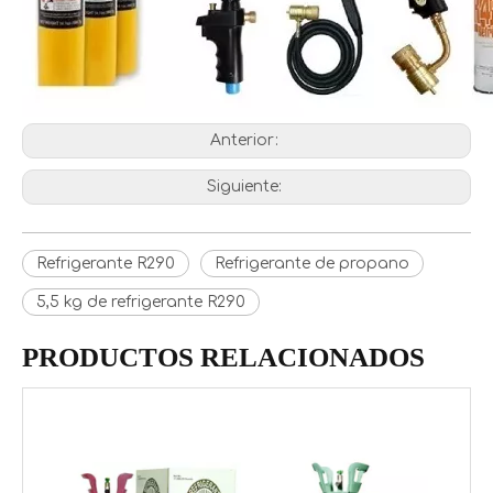
Anterior:
Siguiente:
Refrigerante R290
Refrigerante de propano
5,5 kg de refrigerante R290
PRODUCTOS RELACIONADOS
R134A Refrigerante Gas Precio al por mayor para la venta a Europa
Precio al por mayor R134A Gas refrigerante para Europa en cilindro recargable de 12 kg