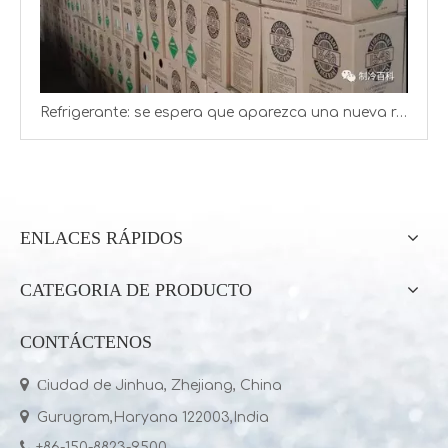
Refrigerante: se espera que aparezca una nueva ronda de aumentos de precios
ENLACES RÁPIDOS
CATEGORIA DE PRODUCTO
CONTÁCTENOS

C
iudad de Jinhua, Zhejiang, China

Gurugram,Haryana 122003,India

+86-150-8823-9500