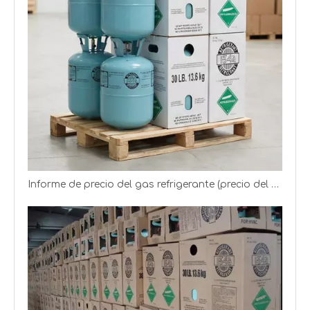
Informe de precio del gas refrigerante (precio del gas R22 R134a R125)