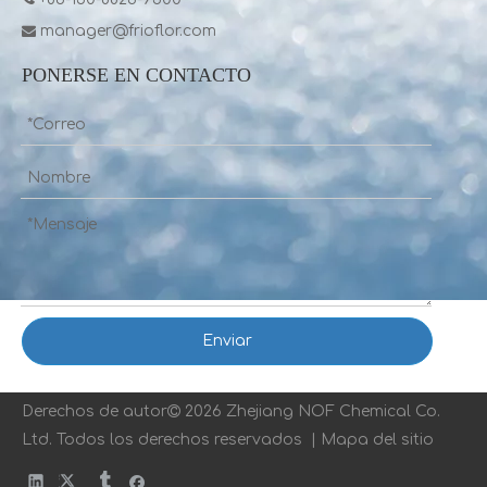
manager@frioflor.com

PONERSE EN CONTACTO
Enviar
Derechos de autor

2026 Zhejiang NOF Chemical Co.
Ltd. Todos los derechos reservados |
Mapa del sitio