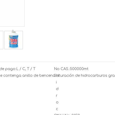
de pago:
L / C, T / T
No CAS.:
500000mt
e contenga anillo de benceno:
Saturación de hidrocarburos gra
H
i
d
r
o
c