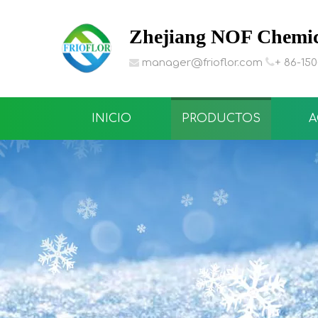
Zhejiang NOF Chemica

manager@frioflor.com
+ 86-15

INICIO
PRODUCTOS
A