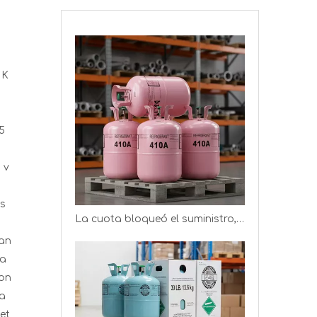
 K
Producción de gas refrigerante R410A (cilindro desechable de 11,3 kg)
25
 v
as
La cuota bloqueó el suministro, los productores de refrigerantes obtienen mejores ganancias
tan
ta
ton
Producción de gas refrigerante R32, gas de CA de bajo PCA
ta
et