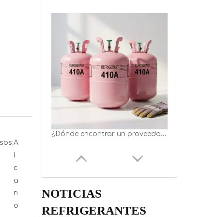
¿Dónde encontrar un proveedor de gas refrigerante R410a en China?
sos:
A
l
c
a
NOTICIAS
n
o
REFRIGERANTES