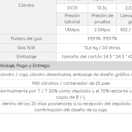
Cilindro
DC01
13.3L
2,5
Presión
Presión de
Llen
laboral
prueba
g
1.8Mpa
2.3Mpa
R22 /
Pureza del gas
99,91% -99,97%
Gas N.W.
13,6 kg / 30 libras
Embalaje
tamaño del cartón 24.5 * 24.5 * 
balaje, Pago y Entrega
 cilindro / caja, cilindro desechable, embalaje de diseño gráfico
1140 cilindros / contenedor de 20 pies
Normalmente por T / T 30% como depósito y el 70% restante c
copia de B / L
dentro de los 20 días posteriores a la recepción del depósito 
confirmación del diseño de la caja