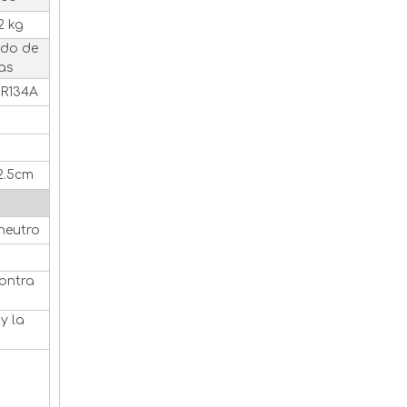
2 kg
ado de
as
 R134A
42.5cm
FRIOFLOR produce gas refrigerante R23 en tanques de 9KG, 30KG y 380KG
 neutro
ontra
y la