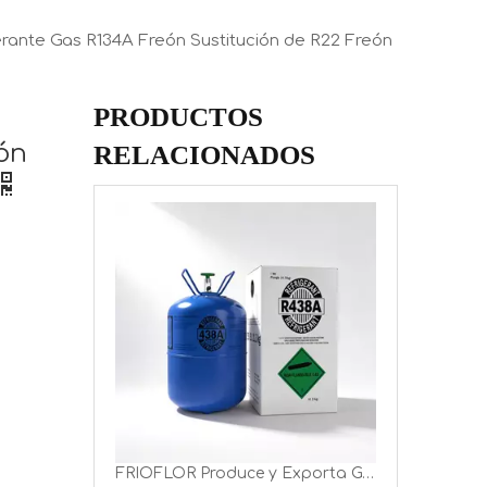
erante Gas R134A Freón Sustitución de R22 Freón
PRODUCTOS
ón
RELACIONADOS
FRIOFLOR, fabricante chino de gas R438A
FRIOFLOR Produce y Exporta Gas Refrigerante R438A