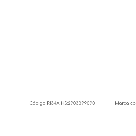
Código R134A HS:
2903399090
Marca com