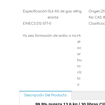
Especificación:
13,6 KG de gas refrig
Origen:
Zh
erante
No CAS.:
8
EINECS:
212-377-0
Clasificac
Ya sea formación de anillo o no:
Hi
dr
oc
ar
bu
ro
cíc
lic
o
Descripción Del Producto
99,9% pureza 13,6 kg / 30 libras C