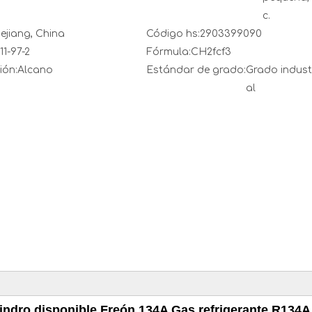
c.
ejiang, China
Código hs:
2903399090
11-97-2
Fórmula:
CH2fcf3
ión:
Alcano
Estándar de grado:
Grado indust
al
ilindro disponible Freón 134A Gas refrigerante R134A