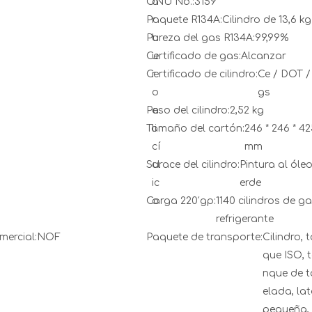
ONU No.:
a
3159
Paquete R134A:
r
Cilindro de 13,6 kg
Pureza del gas R134A:
b
99,99%
Certificado de gas:
u
Alcanzar
Certificado de cilindro:
r
Ce / DOT /
o
gs
Peso del cilindro:
a
2,52 kg
Tamaño del cartón:
li
246 * 246 * 4
cí
mm
Surace del cilindro:
cl
Pintura al óleo
ic
erde
Carga 220′gp:
o
1140 cilindros de g
refrigerante
ercial:
NOF
Paquete de transporte:
Cilindro, 
que ISO, 
nque de 
elada, la
pequeña, 