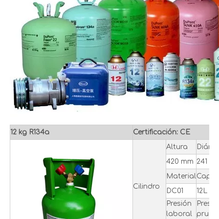
12 kg R134a
Certificación: CE
Altura
Diáme
420 mm
241 m
Material
Capac
Cilindro
DC01
12L
Presión
Presió
laboral
prueb