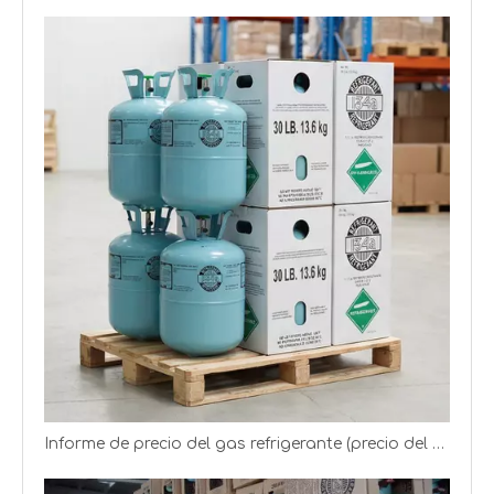
Frioflor produce y distribuye refrigerante (R22, R134A, R410A, R32)
Suministro de gas refrigerante (R32 y R410A) en diferentes cilindros
Informe de precio del gas refrigerante (precio del gas R22 R134a R125)