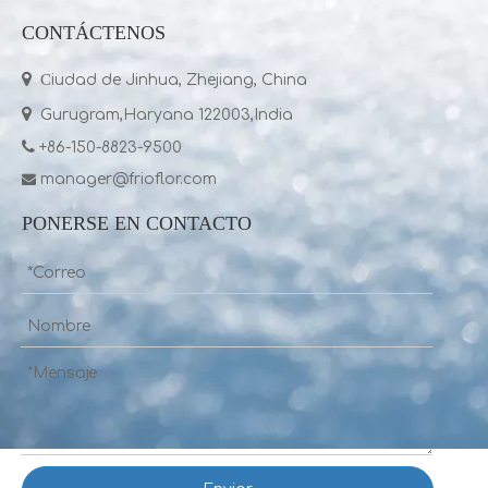
CONTÁCTENOS

C
iudad de Jinhua, Zhejiang, China

Gurugram,Haryana 122003,India

+86-150-8823-9500
manager@frioflor.com

PONERSE EN CONTACTO
Frioflor, fabricante de gas refrigerante chino (R22, R134A, R410A, R32)
Producimos y exportamos gas refrigerante R32 desde el año 2004