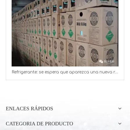
El gas refrigerante R134A se produce en 13,6 kg de cilindros
FRIOFLOR COMPANY MAYOR DE REFRIGILA DEL BANDERAL R410A
Refrigerante: se espera que aparezca una nueva ronda de aumentos de precios
ENLACES RÁPIDOS
Frioflor - Fábrica de gas refrigerante chino desde el año 2004
Frioflor produce y exporta diferentes refrigerantes (R22, R134A, R410A)
CATEGORIA DE PRODUCTO