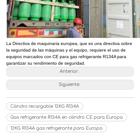
La Directiva de maquinaria europea, que es una directiva sobre
la seguridad de las máquinas y el equipo, requiere el uso de
FRIOFLOR produce R410A en cilindros de 11,3 kg
FRIOFLOR, fabricante chino de gas R438A
equipos marcados con CE para gas refrigerante R134A para
garantizar su rendimiento de seguridad.
Anterior:
Siguiente:
Cilindro recargable 12KG R134A
Gas refrigerante R134A en cilindro CE para Europa
12KG R134A gas refrigerante para Europa