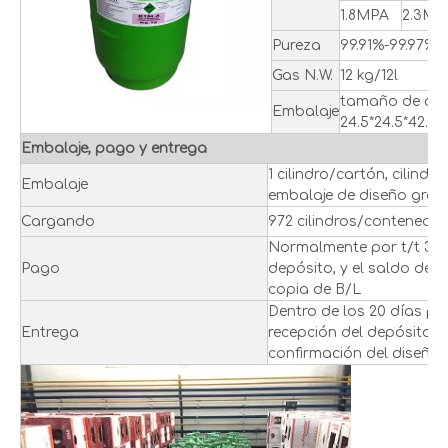
1.8MPA
2.3MP
Pureza
99.91%-99.97%
Gas N.W.
12 kg/12l
tamaño de ca
Embalaje
24.5*24.5*42.5
Embalaje, pago y entrega
1 cilindro/cartón, cilindr
Embalaje
embalaje de diseño gráfi
Cargando
972 cilindros/contenedor
Normalmente por t/t 3
Pago
depósito, y el saldo del 
copia de B/L
Dentro de los 20 días pos
Entrega
recepción del depósito y 
confirmación del diseño 