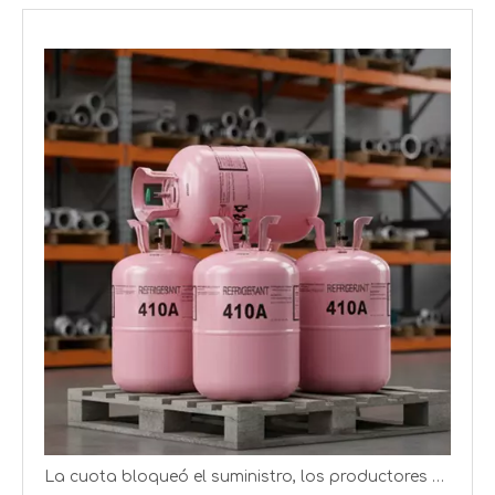
FRIOFLOR produce gas refrigerante R422D en un cilindro de 11,3 kg
FRIOFLOR produce R32 en cilindros desechables de 9,5 kg
La cuota bloqueó el suministro, los productores de refrigerantes obtienen mejores ganancias
FRIOFLOR produce gas refrigerante R32 en cilindros recargables y desechables
FRIOFLOR produce gas refrigerante R23 en tanques de 9KG, 30KG y 380KG