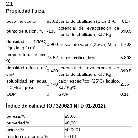
2.1
Propiedad fisica:
peso molecular
52.02
punto de ebullición (1 amt) ºC
-51.7
potencial de evaporación del
punto de fusión, ºC
-136
390.5
punto de ebullición, KJ / Kg
densidad (25ºC)
0.960
presión de vapor (25ºC), Mpa
1.702
líquido, g / cm³
temperatura crítica,
78.52
presión crítica, Mpa
5.808
ºC
densidad crítica, g /
potencial de evaporación del
0.430
390.5
cm³
punto de ebullición, KJ / Kg
solubilidad en agua
calor específico (25ºC) líquido,
0.440
2.35
° C,% en peso
KJ ​​/ KgºC
ODP
0
GWP
0.11
Índice de calidad (Q / 320623 NTD 01-2012):
pureza,%
≥99,8
humedad,%
≤0,001
acidez,%
≤0.0001
residuo evaporado,%
≤ 0,01