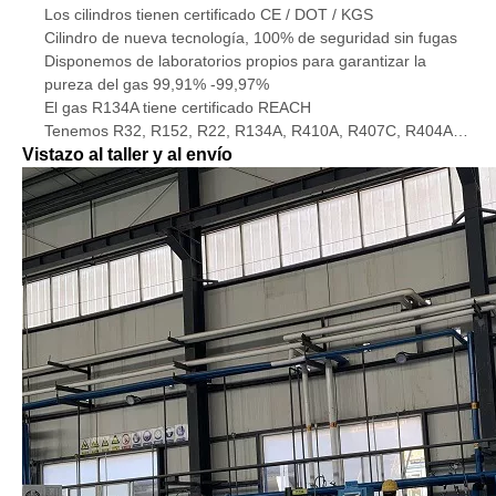
Los cilindros tienen certificado CE / DOT / KGS
Cilindro de nueva tecnología, 100% de seguridad sin fugas
Disponemos de laboratorios propios para garantizar la
pureza del gas 99,91% -99,97%
El gas R134A tiene certificado REACH
Tenemos R32, R152, R22, R134A, R410A, R407C, R404A…
Vistazo al taller y al envío