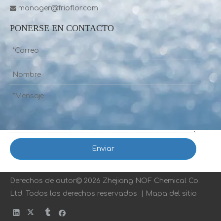
manager@frioflor.com

PONERSE EN CONTACTO
Enviar
Derechos de autor

2026 Zhejiang NOF Chemical Co.
Ltd. Todos los derechos reservados |
Mapa del sitio