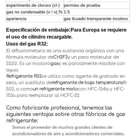
experimento de cloruro (cl-)
permiso de prueba
gas no condensable (v / v),%
1.5
apariencia
gas licuado transparente incoloro
:
Especificación de embalaje
Para Europa se requiere
el uso de cilindro recargable.
Usos del gas R32:
El difluorometano es una sustancia orgánica con una
fórmula molecular de
CH2F2
y un peso molecular de
52,02. Es un incoloro
gas
y es parcialmente miscible con
agua.
Refrigerante R32
se utiliza como agente de grabado en
seco, un sustituto de
refrigerante de baja temperatura
R-
502, o como
un refrigerante mixto
con HFC-134a y HFC-
152a para reemplazar al HCFC-22.
Como fabricante profesional, tenemos las
siguientes ventajas sobre otras fábricas de gas
refrigerante:
Somos el proveedor de muchos grandes clientes de
acondicionadores de aire y acondicionadores comerciales.