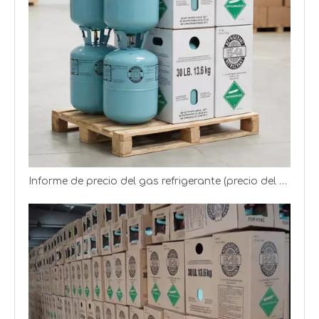
Informe de precio del gas refrigerante (precio del gas R22 R134a R125)