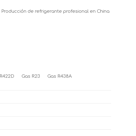
Producción de refrigerante profesional en China
 R422D
Gas R23
Gas R438A