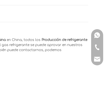
+ 86-15
hina
en China, todos los
Producción de refrigerante
l gas refrigerante se puede aprovar en nuestros
+ 86-15
mbién puede contactarnos, podemos
manage