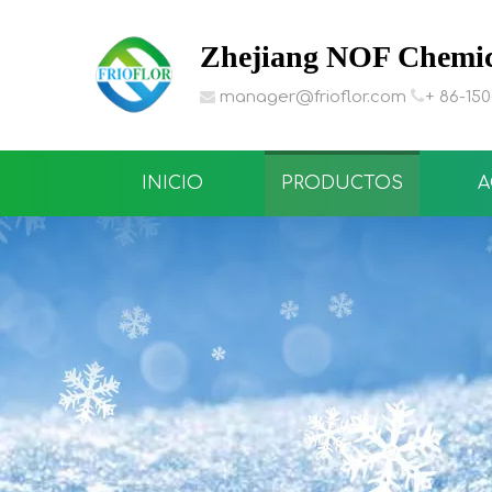
Zhejiang NOF Chemica

manager@frioflor.com
+ 86-15

INICIO
PRODUCTOS
A