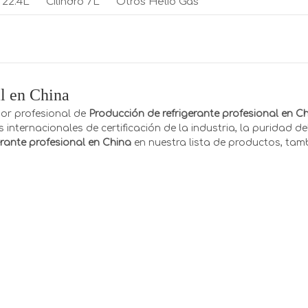
o 22.4L
Cilindro 7L
Otros Helio Gas
al en China
or profesional de
Producción de refrigerante profesional en C
nternacionales de certificación de la industria, la puridad de
erante profesional en China
en nuestra lista de productos, ta