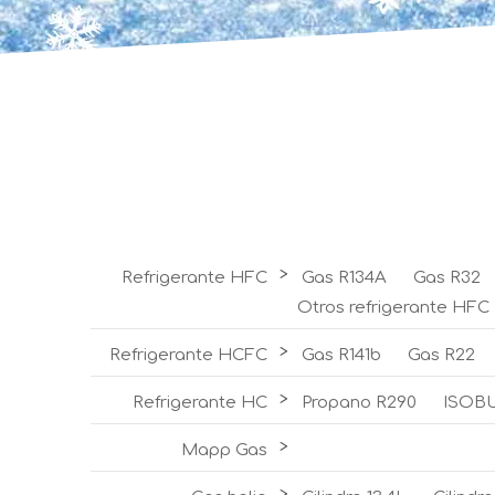
>
Refrigerante HFC
Gas R134A
Gas R32
Otros refrigerante HFC
>
Refrigerante HCFC
Gas R141b
Gas R22
>
Refrigerante HC
Propano R290
ISOB
>
Mapp Gas
>