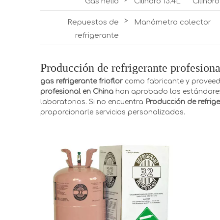
Gas helio
Cilindro 13.4L
Cilindr
>
Repuestos de
Manómetro colector
refrigerante
Producción de refrigerante profesion
gas refrigerante frioflor
como fabricante y proveed
profesional en China
han aprobado los estándares i
laboratorios. Si no encuentra
Producción de refrig
proporcionarle servicios personalizados.