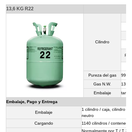
13,6 KG R22
4
M
Cilindro
Pres
1
Pureza del gas
99,9
Gas N.W.
13,6 k
Embalaje
tamañ
Embalaje, Pago y Entrega
1 cilindro / caja, cilindro
Embalaje
neutro
Cargando
1140 cilindros / contenedo
Normalmente por T / T 30%