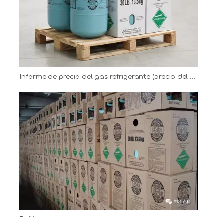
Refrigerante del gas del freón de R22 R134A R410A R404A R407c R290
El cilindro / el bote / el tanque de la tonelada / el freón refrigerante R22 del embalaje del tanque del ISO
Informe de precio del gas refrigerante (precio del gas R22 R134a R125)
Fábrica de gas refrigerante freón de venta directa de 16 años R22
Venta directa de fábrica 99,97% de pureza de gas refrigerante Freón R22