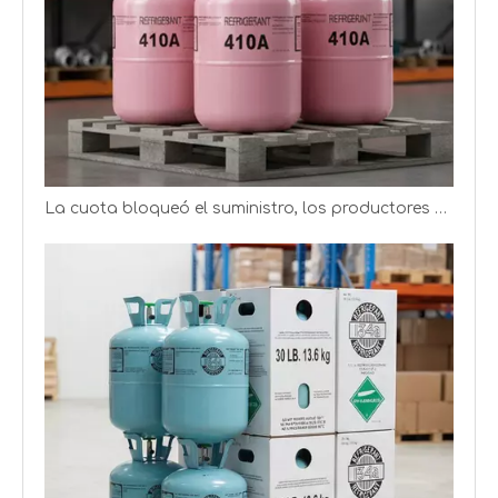
La cuota bloqueó el suministro, los productores de refrigerantes obtienen mejores ganancias
Refrigerante del gas del freón de R22 R134A R410A R600A R404A R507 R407c R290
13,6 kg de cilindro de gas refrigerante R22, 99,99% de gas freón R22