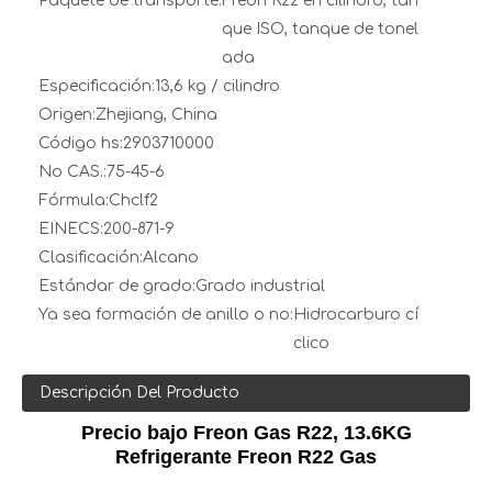
Paquete de transporte:
Freón R22 en cilindro, tan
que ISO, tanque de tonel
ada
Especificación:
13,6 kg / cilindro
Origen:
Zhejiang, China
Código hs:
2903710000
No CAS.:
75-45-6
Fórmula:
Chclf2
EINECS:
200-871-9
Clasificación:
Alcano
Estándar de grado:
Grado industrial
Ya sea formación de anillo o no:
Hidrocarburo cí
clico
Descripción Del Producto
Precio bajo Freon Gas R22, 13.6KG
Refrigerante Freon R22 Gas