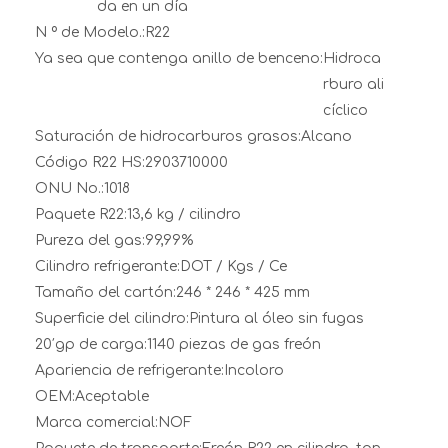
da en un día
N º de Modelo.:
R22
Ya sea que contenga anillo de benceno:
Hidroca
rburo ali
cíclico
Saturación de hidrocarburos grasos:
Alcano
Código R22 HS:
2903710000
ONU No.:
1018
Paquete R22:
13,6 kg / cilindro
Pureza del gas:
99,99%
Cilindro refrigerante:
DOT / Kgs / Ce
Tamaño del cartón:
246 * 246 * 425 mm
Superficie del cilindro:
Pintura al óleo sin fugas
20′gp de carga:
1140 piezas de gas freón
Apariencia de refrigerante:
Incoloro
OEM:
Aceptable
Marca comercial:
NOF