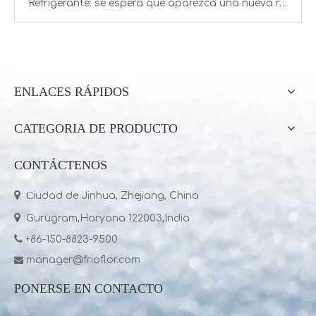
Refrigerante: se espera que aparezca una nueva ronda de aumentos de precios
ENLACES RÁPIDOS
Venta directa de fábrica de 16 años diverso embalaje Freon refrigerante R22
Venta de fábrica de 16 años de gas refrigerante Freon R410A R134A R22
CATEGORIA DE PRODUCTO
CONTÁCTENOS

C
iudad de Jinhua, Zhejiang, China

Gurugram,Haryana 122003,India

+86-150-8823-9500
manager@frioflor.com

PONERSE EN CONTACTO